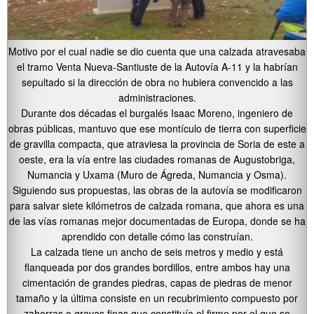
Motivo por el cual nadie se dio cuenta que una calzada atravesaba
el tramo Venta Nueva-Santiuste de la Autovía A-11 y la habrían
sepultado si la dirección de obra no hubiera convencido a las
administraciones.
Durante dos décadas el burgalés Isaac Moreno, ingeniero de
obras públicas, mantuvo que ese montículo de tierra con superficie
de gravilla compacta, que atraviesa la provincia de Soria de este a
oeste, era la vía entre las ciudades romanas de Augustobriga,
Numancia y Uxama (Muro de Ágreda, Numancia y Osma).
Siguiendo sus propuestas, las obras de la autovía se modificaron
para salvar siete kilómetros de calzada romana, que ahora es una
de las vías romanas mejor documentadas de Europa, donde se ha
aprendido con detalle cómo las construían.
La calzada tiene un ancho de seis metros y medio y está
flanqueada por dos grandes bordillos, entre ambos hay una
cimentación de grandes piedras, capas de piedras de menor
tamaño y la última consiste en un recubrimiento compuesto por
zahorras o gravas finas que constituía el firme por el que se