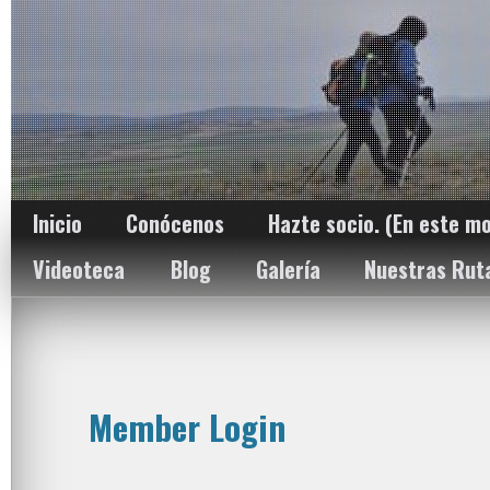
Inicio
Conócenos
Hazte socio. (En este m
Videoteca
Blog
Galería
Nuestras Rut
Member Login