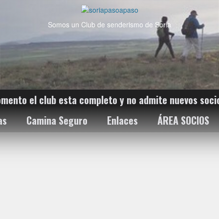
Somos un Club de senderismo de Soria
omento el club esta completo y no admite nuevos soci
as
Camina Seguro
Enlaces
ÁREA SOCIOS