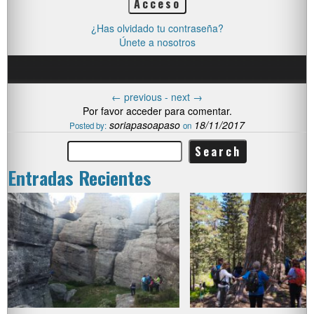
¿Has olvidado tu contraseña?
Únete a nosotros
←
previous -
next
→
Por favor acceder para comentar.
soriapasoapaso
18/11/2017
Posted by:
on
Entradas Recientes