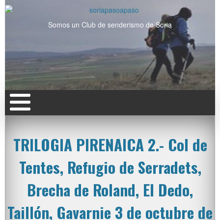
Somos un Club de senderismo de Soria
TRILOGIA PIRENAICA 2.- Col de
Tentes, Refugio de Serradets,
Brecha de Roland, El Dedo,
Taillón, Gavarnie 3 de octubre de