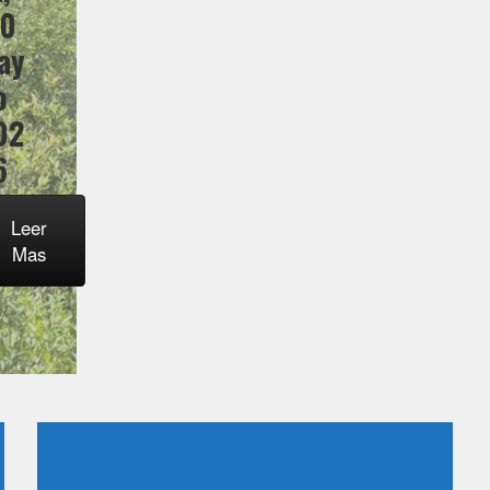
30
ay
o
02
6
Leer
Mas