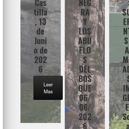
Cas
NEG
tilla
RA
S
, 13
Y
E
de
LOS
N
Juni
ABU
S
o de
ELO
202
S
M
6
DEL
A
BOS
Leer
QUE
I
Mas
06/
G
06/
202
S
6