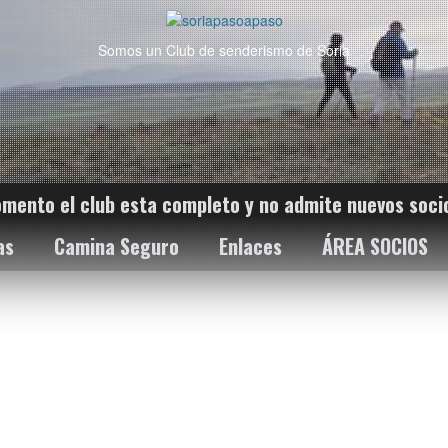
Somos un Club de senderismo de Soria
omento el club esta completo y no admite nuevos soci
as
Camina Seguro
Enlaces
ÁREA SOCIOS