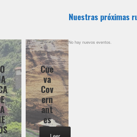
Nuestras próximas r
No hay nuevos eventos.
CO
Cue
MA
va
CA
Cov
DE
ern
CA
ant
ME
es
OS
Leer