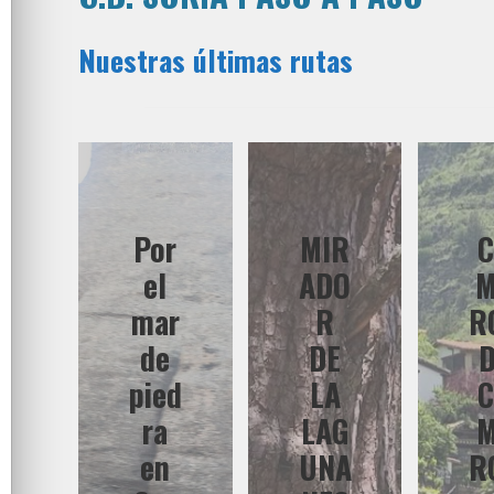
Nuestras últimas rutas
Por
MIR
el
ADO
mar
R
R
de
DE
pied
LA
ra
LAG
en
UNA
R