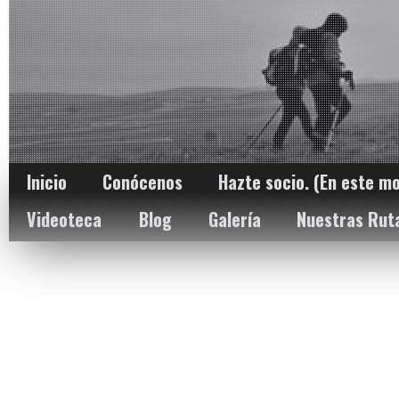
Inicio
Conócenos
Hazte socio. (En este m
Videoteca
Blog
Galería
Nuestras Rut