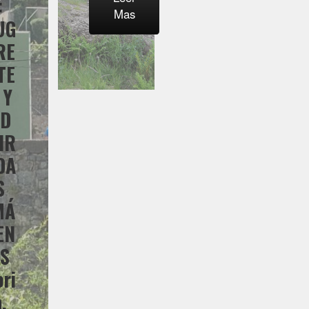
:
Mas
UG
RE
TE
 Y
AD
IR
DA
S
MÁ
EN
ES
ori
a,