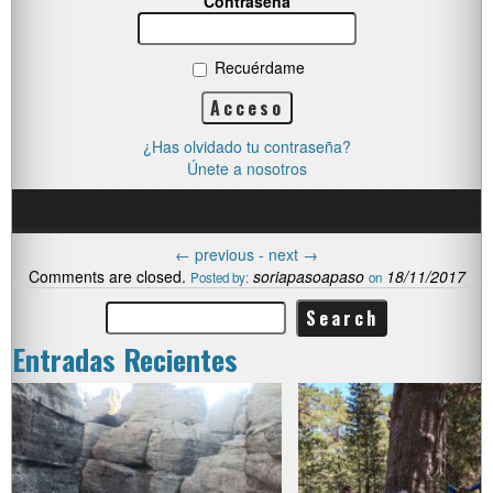
Contraseña
Recuérdame
¿Has olvidado tu contraseña?
Únete a nosotros
←
previous -
next
→
Comments are closed.
soriapasoapaso
18/11/2017
Posted by:
on
Entradas Recientes