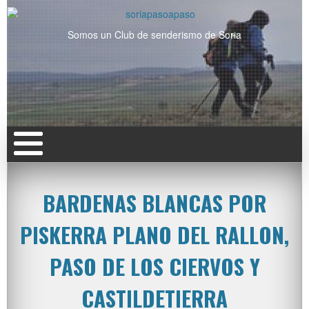
Somos un Club de senderismo de Soria
BARDENAS BLANCAS POR
PISKERRA PLANO DEL RALLON,
PASO DE LOS CIERVOS Y
CASTILDETIERRA